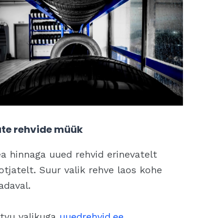
te rehvide müük
a hinnaga uued rehvid erinevatelt
otjatelt. Suur valik rehve laos kohe
adaval.
tvu valikuga
uuedrehvid.ee