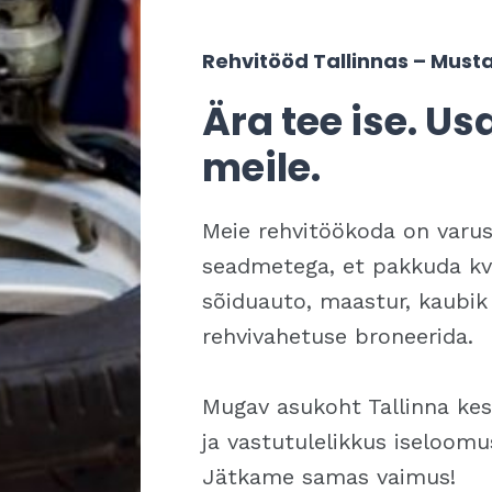
Rehvitööd Tallinnas – Mustam
Ära tee ise. U
meile.
Meie rehvitöökoda on varu
seadmetega, et pakkuda kval
sõiduauto, maastur, kaubik
rehvivahetuse broneerida.
Mugav asukoht Tallinna kes
ja vastutulelikkus iseloom
Jätkame samas vaimus!