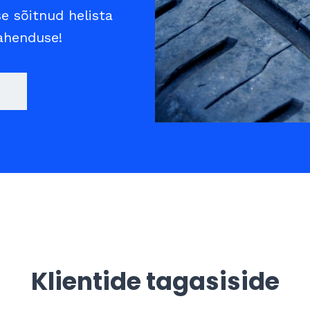
se sõitnud helista
lahenduse!
Klientide tagasiside