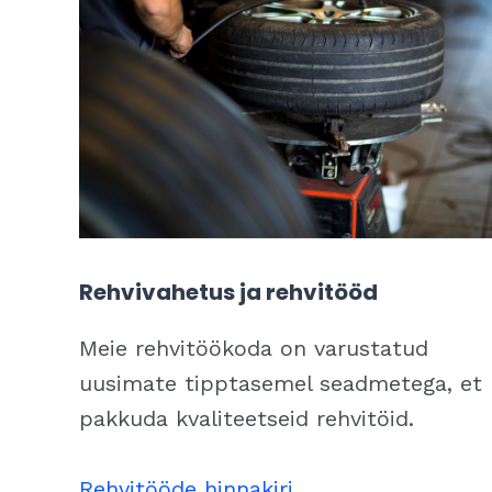
Rehvivahetus ja rehvitööd
Meie rehvitöökoda on varustatud
uusimate tipptasemel seadmetega, et
pakkuda kvaliteetseid rehvitöid.
Rehvitööde hinnakiri