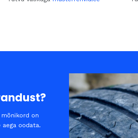
randust?
, mõnikord on
e aega oodata.