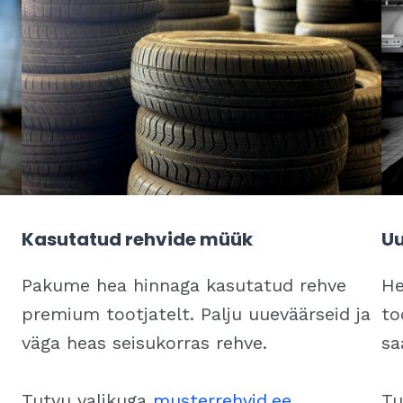
Kasutatud rehvide müük
Uu
Pakume hea hinnaga kasutatud rehve
He
premium tootjatelt. Palju uueväärseid ja
to
väga heas seisukorras rehve.
sa
Tutvu valikuga
musterrehvid.ee
Tu