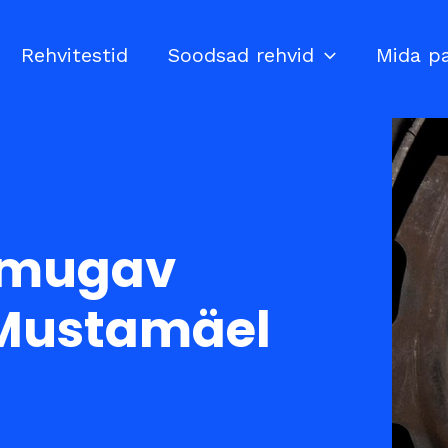
Rehvitestid
Soodsad rehvid
Mida p
a mugav
 Mustamäel