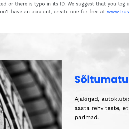
ed or there is typo in its ID. We suggest that you log 
 don't have an account, create one for free at
www.trus
Sõltumatud
Ajakirjad, autoklub
aasta rehviteste, e
parimad.