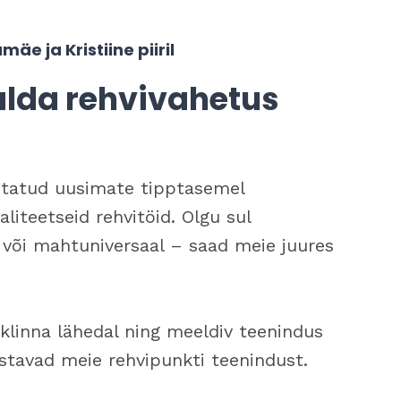
äe ja Kristiine piiril
salda rehvivahetus
statud uusimate tipptasemel
iteetseid rehvitöid. Olgu sul
 või mahtuniversaal – saad meie juures
klinna lähedal ning meeldiv teenindus
ustavad meie rehvipunkti teenindust.