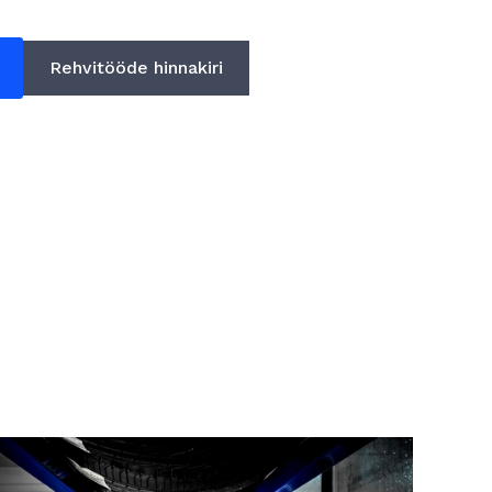
Rehvitööde hinnakiri