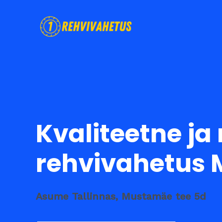
Skip
to
content
Kvaliteetne j
rehvivahetus
Asume Tallinnas, Mustamäe tee 5d