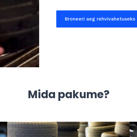
Broneeri aeg rehvivahetuseks
Mida pakume?