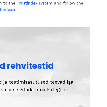
in to the
Trustindex system
and follow the
tindex.io
 rehvitestid
id ja testimisasutused teevad iga
t välja selgitada oma kategoori